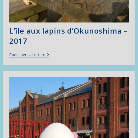
L’île aux lapins d’Okunoshima –
2017
L’île
Continuer La Lecture
Aux
Lapins
D’Okunoshima
–
2017