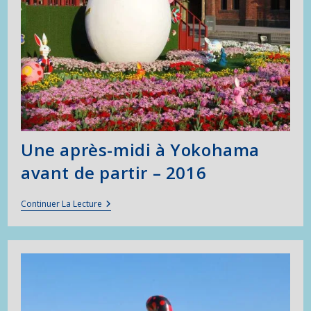
Une après-midi à Yokohama
avant de partir – 2016
Une
Continuer La Lecture
Après-
Midi
À
Yokohama
Avant
De
Partir
–
2016