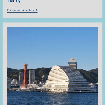
De
Continuer La Lecture
Kobe
À
Takamatsu
En
Jumbo
Ferry