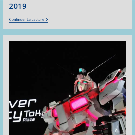
2019
Retour
Continuer La Lecture
À
Amanohashidate
En
2019