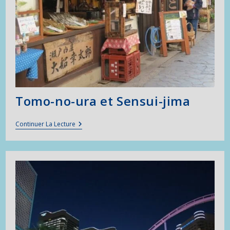
Tomo-no-ura et Sensui-jima
Tomo-
Continuer La Lecture
No-
Ura
Et
Sensui-
Jima