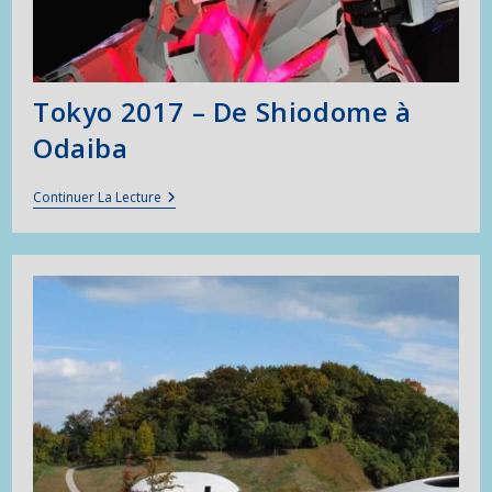
Tokyo 2017 – De Shiodome à
Odaiba
Tokyo
Continuer La Lecture
2017
–
De
Shiodome
À
Odaiba