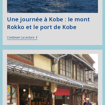
Une journée à Kobe : le mont
Rokko et le port de Kobe
Une
Continuer La Lecture
Journée
À
Kobe
:
Le
Mont
Rokko
Et
Le
Port
De
Kobe