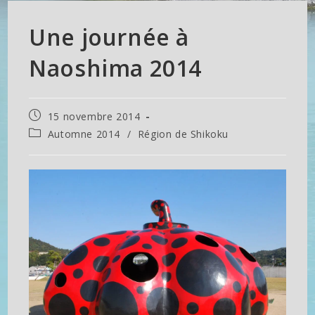
Une journée à
Naoshima 2014
Publication
15 novembre 2014
publiée :
Post
Automne 2014
/
Région de Shikoku
category: