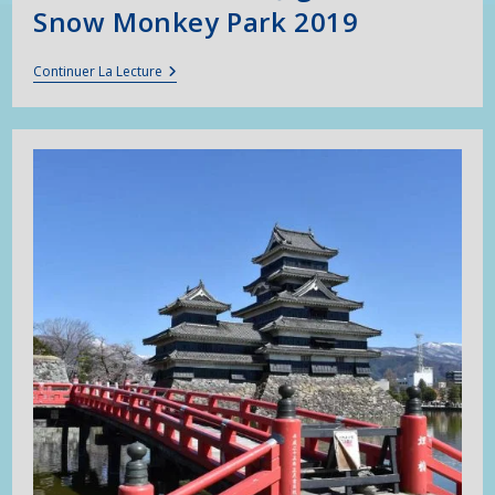
Snow Monkey Park 2019
Shibu
Continuer La Lecture
Onsen
Et
Le
Jigokudani
Snow
Monkey
Park
2019