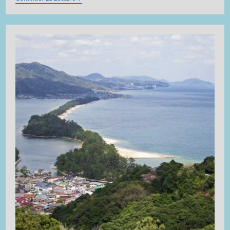
2016
–
Le
Sanctuaire
Ise
Jingu
Et
Son
Quartier
Commerçant