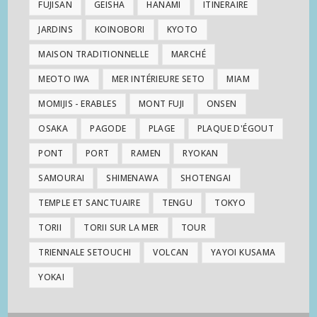
FUJISAN
GEISHA
HANAMI
ITINERAIRE
JARDINS
KOINOBORI
KYOTO
MAISON TRADITIONNELLE
MARCHÉ
MEOTO IWA
MER INTÉRIEURE SETO
MIAM
MOMIJIS - ERABLES
MONT FUJI
ONSEN
OSAKA
PAGODE
PLAGE
PLAQUE D'ÉGOUT
PONT
PORT
RAMEN
RYOKAN
SAMOURAI
SHIMENAWA
SHOTENGAI
TEMPLE ET SANCTUAIRE
TENGU
TOKYO
TORII
TORII SUR LA MER
TOUR
TRIENNALE SETOUCHI
VOLCAN
YAYOI KUSAMA
YOKAI