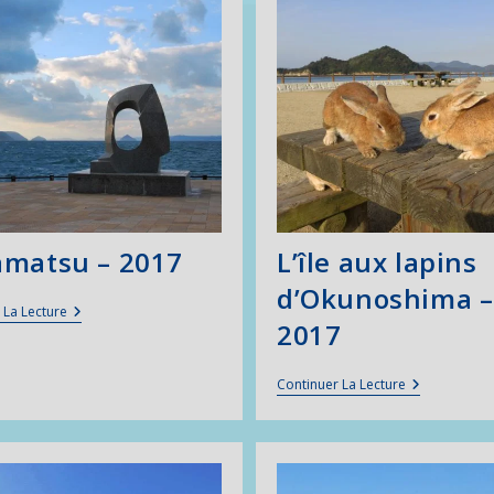
matsu – 2017
L’île aux lapins
d’Okunoshima –
Takamatsu
 La Lecture
2017
–
2017
L’île
Continuer La Lecture
Aux
Lapins
D’Okunoshi
–
2017