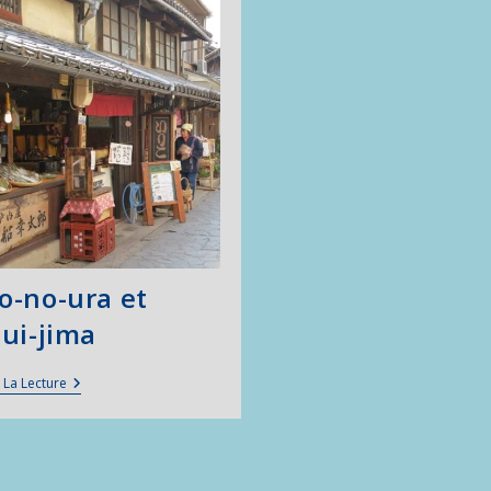
Depuis
Onomichi
-no-ura et
ui-jima
Tomo-
 La Lecture
No-
Ura
Et
Sensui-
Jima