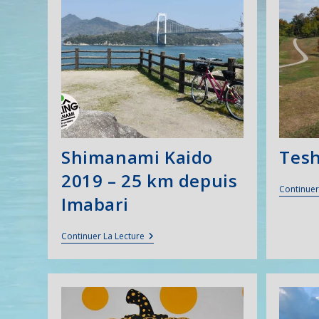
Shimanami Kaido
Tes
2019 – 25 km depuis
Continuer
Imabari
Shimanami
Continuer La Lecture
Kaido
2019
–
25
Km
Depuis
Imabari