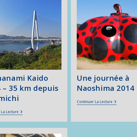
manami Kaido
Une journée à
 – 35 km depuis
Naoshima 2014
michi
Une
Continuer La Lecture
Journée
À
Shimanami
 La Lecture
Naoshima
Kaido
2014
2014
–
35
Km