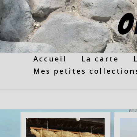
Skip
to
O
content
Accueil
La carte
Mes petites collection