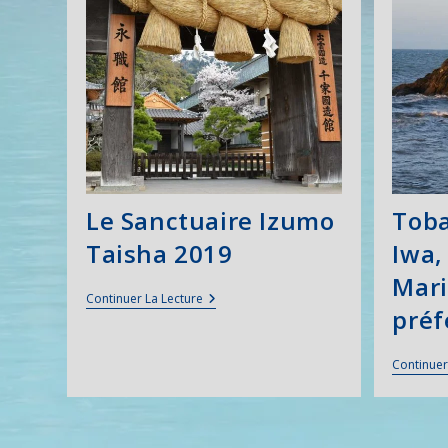
Le Sanctuaire Izumo
Toba
Taisha 2019
Iwa,
Mari
Le
Continuer La Lecture
préf
Sanctuaire
Izumo
Taisha
2019
Continuer