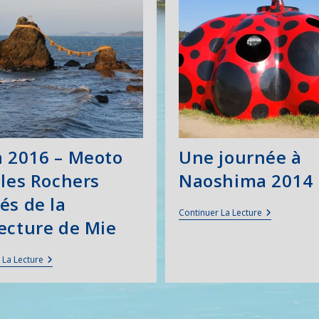
 2016 – Meoto
Une journée à
 les Rochers
Naoshima 2014
és de la
Une
Continuer La Lecture
ecture de Mie
Journée
À
Naoshima
2014
Toba
 La Lecture
2016
–
Meoto
Iwa,
Les