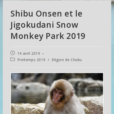
Shibu Onsen et le
Jigokudani Snow
Monkey Park 2019
Publication
14 avril 2019
publiée :
Post
Printemps 2019
/
Région de Chubu
category: