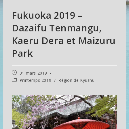
Fukuoka 2019 –
Dazaifu Tenmangu,
Kaeru Dera et Maizuru
Park
Publication
31 mars 2019
publiée :
Post
Printemps 2019
/
Région de Kyushu
category: