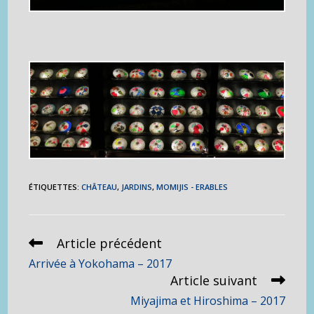
ÉTIQUETTES
:
CHÂTEAU
,
JARDINS
,
MOMIJIS - ERABLES
Article précédent
Read
more
Arrivée à Yokohama – 2017
articles
Article suivant
Miyajima et Hiroshima – 2017