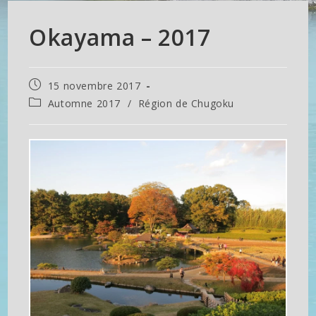
Okayama – 2017
Publication
15 novembre 2017
publiée :
Post
Automne 2017
/
Région de Chugoku
category: