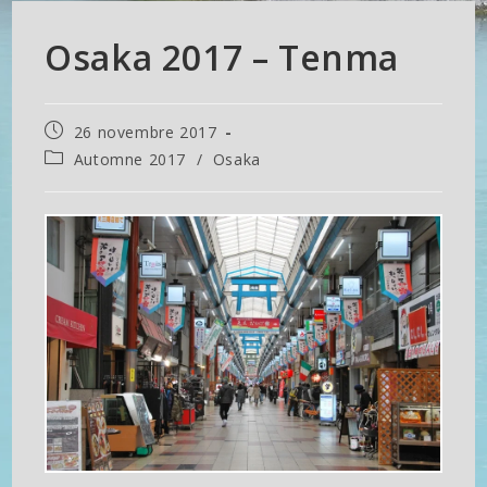
Osaka 2017 – Tenma
Publication
26 novembre 2017
publiée :
Post
Automne 2017
/
Osaka
category: