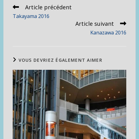
Article précédent
Read
more
Takayama 2016
articles
Article suivant
Kanazawa 2016
VOUS DEVRIEZ ÉGALEMENT AIMER