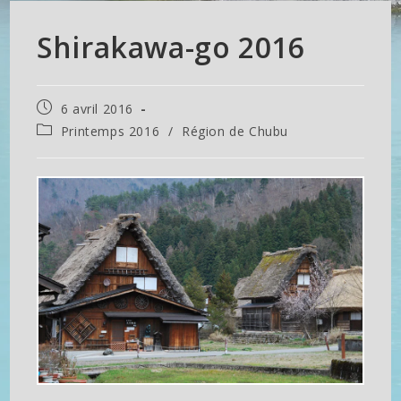
Shirakawa-go 2016
Publication
6 avril 2016
publiée :
Post
Printemps 2016
/
Région de Chubu
category: